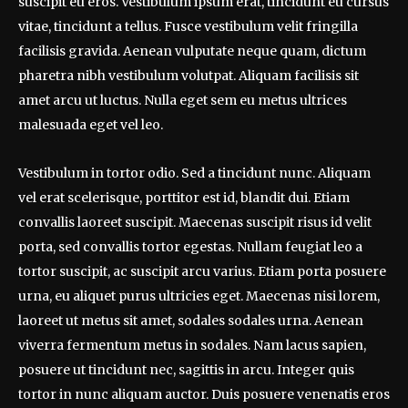
suscipit eu eros. Vestibulum ipsum erat, tincidunt eu cursus
vitae, tincidunt a tellus. Fusce vestibulum velit fringilla
facilisis gravida. Aenean vulputate neque quam, dictum
pharetra nibh vestibulum volutpat. Aliquam facilisis sit
amet arcu ut luctus. Nulla eget sem eu metus ultrices
malesuada eget vel leo.
Vestibulum in tortor odio. Sed a tincidunt nunc. Aliquam
vel erat scelerisque, porttitor est id, blandit dui. Etiam
convallis laoreet suscipit. Maecenas suscipit risus id velit
porta, sed convallis tortor egestas. Nullam feugiat leo a
tortor suscipit, ac suscipit arcu varius. Etiam porta posuere
urna, eu aliquet purus ultricies eget. Maecenas nisi lorem,
laoreet ut metus sit amet, sodales sodales urna. Aenean
viverra fermentum metus in sodales. Nam lacus sapien,
posuere ut tincidunt nec, sagittis in arcu. Integer quis
tortor in nunc aliquam auctor. Duis posuere venenatis eros