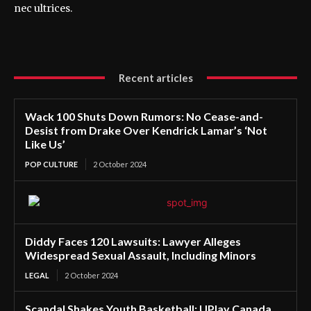
nec ultrices.
Recent articles
Wack 100 Shuts Down Rumors: No Cease-and-
Desist from Drake Over Kendrick Lamar’s ‘Not
Like Us’
POP CULTURE
2 October 2024
Diddy Faces 120 Lawsuits: Lawyer Alleges
Widespread Sexual Assault, Including Minors
LEGAL
2 October 2024
Scandal Shakes Youth Basketball: UPlay Canada